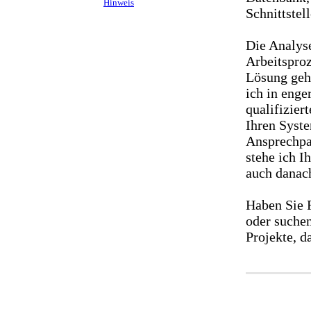
Hinweis
Schnittstel
Die Analys
Arbeitsproz
Lösung geh
ich in eng
qualifizier
Ihren Syste
Ansprechpa
stehe ich I
auch danac
Haben Sie 
oder suche
Projekte, d