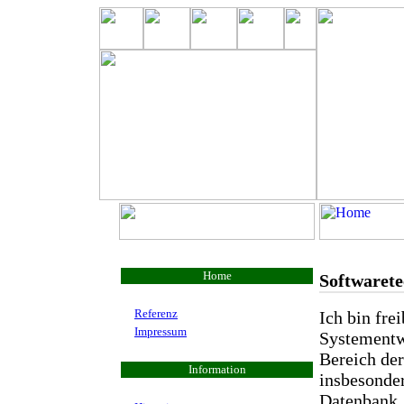
Home
Softwaret
Referenz
Ich bin fre
Impressum
Systementw
Bereich de
Information
insbesonde
Datenbank